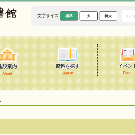
文字サイズ
標準
大
特大
イベン
資料を探す
施設案内
Event
Search
About
ン