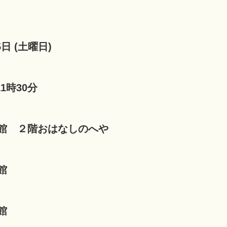
5日 (土曜日)
11時30分
館 ２階おはなしのへや
館
館