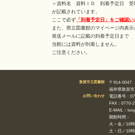
＞資料名 資料ＩＤ 到着予定日 受
が記載されています。
ここで必ず
「到着予定日」をご確認い
また、県立図書館のマイページ内表示
発送メールに記載の到着予定日まで
当館には資料が到着しません。
ご注意ください。
敦賀市立図書館
〒914-0047
福井県敦賀市東
お問い合わせ
電話番号：0770
FAX：0770-2
E-MAIL：tosy
開館時間：
火～金／10時
土・日／10時