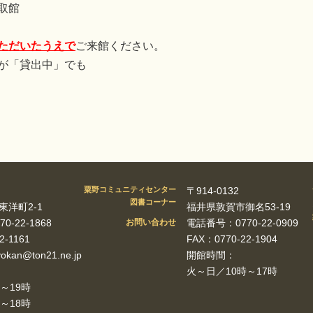
取館
ただいたうえで
ご来館ください。
が「貸出中」でも
粟野コミュニティセンター
〒914-0132
図書コーナー
洋町2-1
福井県敦賀市御名53-19
-22-1868
お問い合わせ
電話番号：0770-22-0909
2-1161
FAX：0770-22-1904
okan@ton21.ne.jp
開館時間：
火～日／10時～17時
～19時
～18時